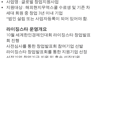
사업명 : 글로벌 창업지원사업
지원대상 : 해외현지무역스쿨 수료생 및 기존 차
세대 회원 중 창업 3년 이내 기업
*법인 설립 또는 사업자등록이 되어 있어야 함.
라이징스타 운영개요
10월 세계한인경제인대회 라이징스타 창업발표
회 진행
사전심사를 통한 창업발표회 참여기업 선발
라이징스타 창업발표회를 통한 지원기업 선정
선정기업 창업기금 지원 및 후속 성장지원
라이징스타 지원기업 선정
사전 서류심사를 통한 라이징스타 창업발표회 참
여 5개 기업 선발
10월 세계한인경제인대회 시 라이징스타 창업발
표회 개최
창업기금운영위원회 평가점수 50%, 현장 참여회
원 현장투표 점수 50% 합산 상위 3개 기업 최종 선
정
라이징스타 선정기업 성장지원
차세대 창업기금 지원
회원 및 외부 투자기관 투자 유치 기회 제공
신규 유통망 확보 지원