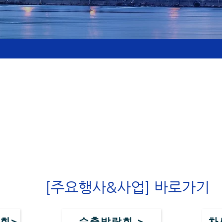
[주요행사&사업] 바로가기
회>
수출박람회 >
차