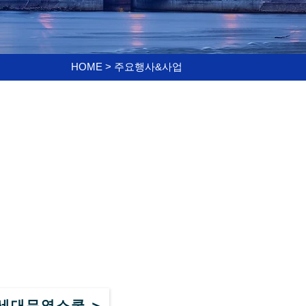
HOME
>
주요행사&사업
세대무역스쿨 >