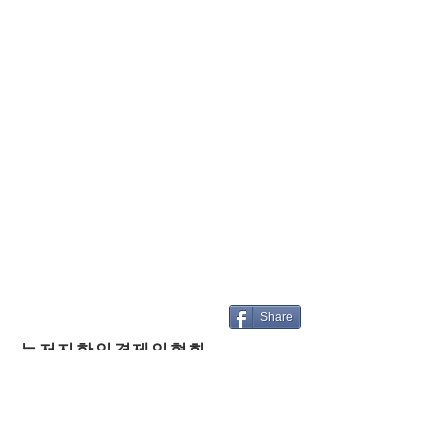
Share
뉴저지한인경제인협회
2월 월례회의
02.08.2021
BU 경영대학원 교수님이시고 본협회