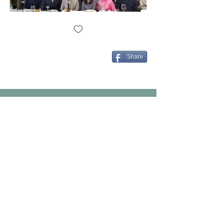
Share
Back to Top
NJKACC
contact@njkacc.org
201-917-8013
2 Executive Dr. Suite
#210
Fort Lee, NJ 07024
Copyright© 2024 by NJKACC. All Rights Reserved.